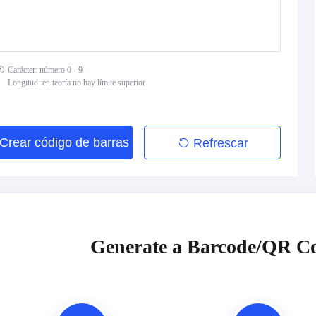
Carácter: número 0 - 9
Longitud: en teoría no hay límite superior
Crear código de barras
Refrescar
Generate a Barcode/QR Co