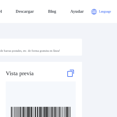
l
Descargar
Blog
Ayudar
Language
de barras postales, etc. de forma gratuita en línea!
Vista previa