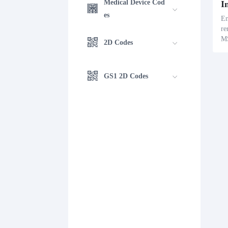
Medical Device Cod
es
En
re
MS
2D Codes
ne
or
za
GS1 2D Codes
pa
te
n 
as