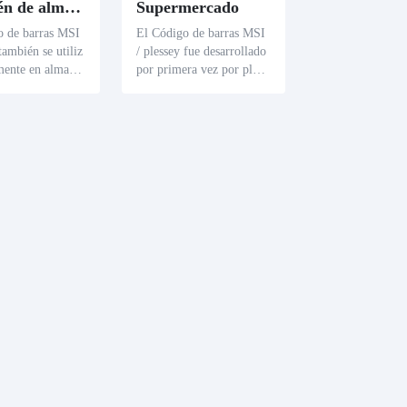
Almacén de almacenamiento
Supermercado
o de barras MSI
El Código de barras MSI
también se utiliz
/ plessey fue desarrollado
mente en almace
por primera vez por pless
lmacenamiento pa
ey en el Reino Unido en l
 contenedores d
a década de 1970 y se util
amiento y estan
izó originalmente para m
scanear el Código
arcar los estantes de los s
, los gerentes de
upermercados. Este Códi
pueden obtener r
go de barras puede propo
te información s
rcionar información sobre
artículos almacen
los productos en los estan
jorar la eficienc
tes, la cantidad que deben
gestión del almac
colocarse y otra informac
ión relacionada, ayudand
o a los supermercados a g
estionar eficazmente los p
roductos.