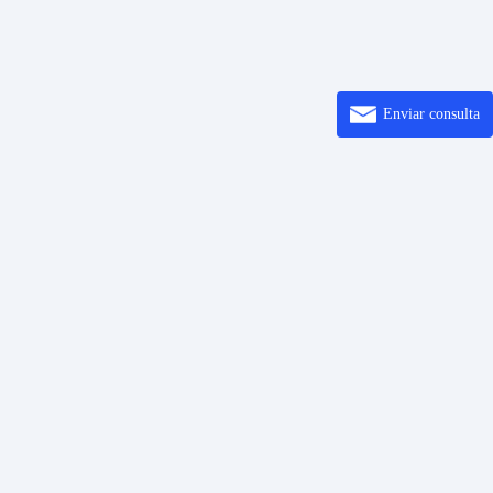
Enviar consulta
Resolver
Introducción
ión de código de barras
Centro de ayuda
Sobre
o QR
quí