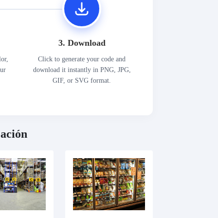
3. Download
lor,
Click to generate your code and
our
download it instantly in PNG, JPG,
GIF, or SVG format.
cación