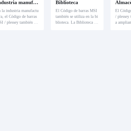
Industria manufacturera
Biblioteca
 la industria manufactu
El Código de barras MSI
El Códig
ra, el Código de barras
también se utiliza en la bi
/ plessey 
I / plessey también tie
blioteca. La Biblioteca pu
a amplia
 ciertas aplicaciones. P
ede obtener rápidamente l
nes de a
 ejemplo, se puede utili
a información del libro a
ra marcar
r para marcar las piezas
través de este Código de
e almacen
ra ayudar a los fabrican
barras, lo que facilita la g
tes. Al e
s a rastrear la producció
estión y el préstamo del li
de barras
y circulación de las piez
bro.
almacén 
.
ápidamen
obre los 
ados y me
ia de la 
én.