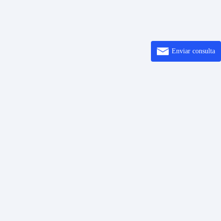
Enviar consulta
Resolver
Introducción
ión de código de barras
Centro de ayuda
Sobre
o QR
quí