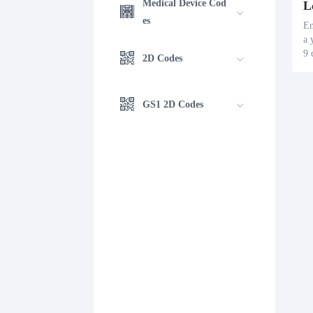
Medical Device Cod
es
En
a 
9 
2D Codes
ar
er
un
GS1 2D Codes
da
qu
la
ie
sc
mi
me
to
en
an
as