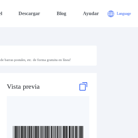
l
Descargar
Blog
Ayudar
Language
de barras postales, etc. de forma gratuita en línea!
Vista previa