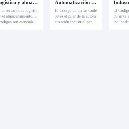
Logística y almacenamiento
Automatización Industrial
 el sector de la logístic
El Código de barras Code
El Códig
y el almacenamiento, 3
39 es el pilar de la autom
39 sirve a
códigos son esenciales p
atización industrial para c
ico local
a la identificación y sup
atalogar y monitorear ma
do con p
visión de la carga. Hay
quinaria y piezas. La etiq
entes y p
 Code39 separado en ca
ueta única Code39 en cad
dos. Cada
 lote de mercancías, lo
a proyecto simplifica el
marcado 
e mejora la precisión y
mantenimiento y el diagn
nico 39, 
 velocidad del procesam
óstico. Escanear estos cód
efectivid
nto de las mercancías. E
igos de barras puede revel
l control
anear estas etiquetas per
ar el uso, el historial de s
escaneo 
te obtener instantánea
ervicio y los datos de fall
ar datos 
nte indicadores comple
a, mejorando la eficiencia
el lote d
s de carga desde el orig
y fiabilidad de la operaci
a las esp
 hasta el tamaño, mejor
ón.
icas.
do así la eficiencia de l
 operaciones logísticas.