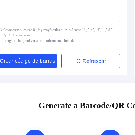
Caracteres: números 0 - 9 y mayúsculas a - z, así como "/", " +", "%," "," $ "," -
"y" ". Y el espacio
Longitud: longitud variable, teóricamente ilimitada
Crear código de barras
Refrescar
Generate a Barcode/QR Co