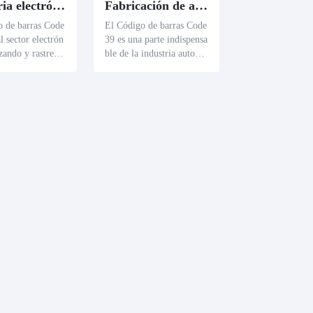
Industria electrónica
Fabricación de automóviles
o de barras Code
El Código de barras Code
l sector electrón
39 es una parte indispensa
izando y rastrean
ble de la industria automo
recisión compon
triz para la identificación
roductos termina
de piezas y el rastreo de a
 producto está
scendencia. Cada compon
con un código ú
ente cuenta con un código
lo que mejora la
único 39 para monitorear
ad y precisión de
su fabricación, montaje y
 de inventario. El
garantía de calidad, lo qu
puede proporcion
e mejora considerablemen
completos desde
te la eficiencia de la prod
e producción hast
ucción y los estándares de
ecificaciones técn
l vehículo.