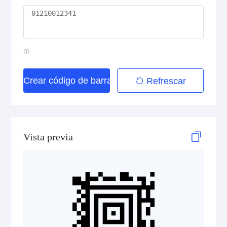
QR Code
PDF417
Crear código de barras
Refrescar
Data Matrix
Aztec Code
Vista previa
GS1 2D Codes