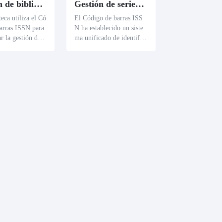
Gestión de bibliotecas
Gestión de series de publicaciones
teca utiliza el Có
El Código de barras ISS
arras ISSN para
N ha establecido un siste
r la gestión de l
ma unificado de identific
e publicaciones d
ación para series de publi
cción, apoyando
caciones en todo el mund
jora de la Organi
o, mejorando la eficiencia
 archivos y el pr
de las bibliotecas, editore
préstamo.
s y minoristas en la gestió
n y seguimiento de la dif
usión de revistas, revistas
y periódicos.