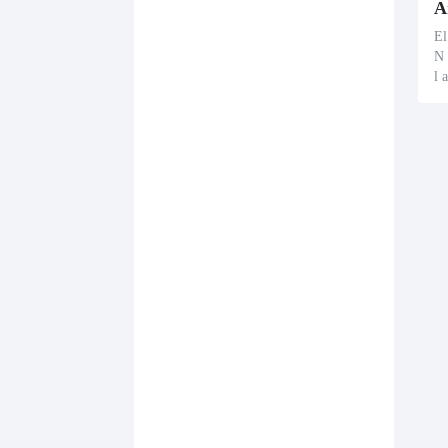
El
N 
l 
ay
on
cu
me
ic