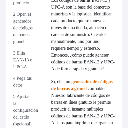
Los códigos de barras EAN-13 y
producto
UPC-A son la base del comercio
minorista y la logística: identifican
2.Open el
cada producto que se mueve a
generador
través de una tienda, almacén o
de códigos
cadena de suministro. Crearlos
de barras a
manualmente, uno por uno,
granel
requiere tiempo y esfuerzo.
3.Elija
Entonces, ¿cómo puede generar
EAN-13 o
códigos de barras EAN-13 y UPC-
UPC-A
A de forma rápida y gratuita?
4.Pega tus
Sí, elija un
generador de códigos
datos
de barras a granel
confiable.
Nuestro fabricante de códigos de
5.Ajustar
barras en línea gratuito le permite
la
producir al instante múltiples
configuración
códigos de barras EAN-13 y UPC-
del estilo
A listos para imprimir o cargar, sin
(opcional)