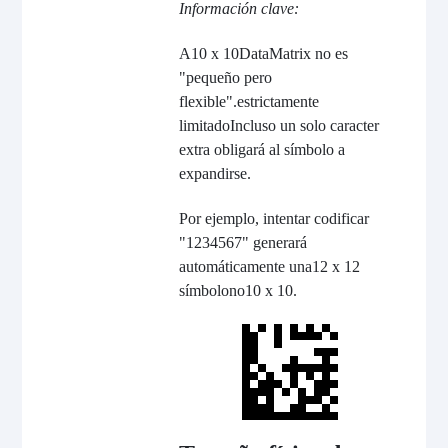
Información clave:
A
10 x 10
DataMatrix no es
"pequeño pero
flexible".
estrictamente
limitado
Incluso un solo caracter
extra obligará al símbolo a
expandirse.
Por ejemplo, intentar codificar
"1234567" generará
automáticamente una
12 x 12
símbolo
no
10 x 10
.