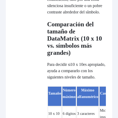
silenciosa insuficiente o un pobre
contraste alrededor del símbolo.
Comparación del
tamaño de
DataMatrix (10 x 10
vs. símbolos más
grandes)
Para decidir si
10 x 10
es apropiado,
ayuda a compararlo con los
siguientes niveles de tamaño.
Número
Máximo
Tamaño
Caso de uso
máximo
alfanumérico
Microcompo
10 x 10
6 dígitos
3 caracteres
implantes