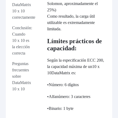
Solomon, aproximadamente el
DataMatrix
25%)
10 x 10
Como resultado, la carga útil
correctamente
utilizable es extremadamente
Conclusión:
limitada.
Cuando
Límites prácticos de
10 x 10 es
la elección
capacidad:
correcta
Según la especificación ECC 200,
Preguntas
la capacidad máxima de un
10 x
frecuentes
10
DataMatrix es:
sobre
DataMatrix
•
Número: 6 dígitos
10 x 10
•
Alfanúmero: 3 caracteres
•
Binario: 1 byte