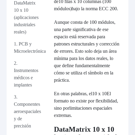
de
10 filas x 10 columnas (100
DataMatrix
módulos)
bajo la norma ECC 200.
10 x 10
(aplicaciones
Aunque consta de 100 módulos,
industriales
una parte significativa de ese
reales)
espacio está reservada para
patrones estructurales y corrección
1. PCB y
de errores. Esto solo deja un área
Microelectrónica
mínima para los datos reales, lo
2.
que define fundamentalmente
Instrumentos
cómo se utiliza el símbolo en la
médicos e
práctica.
implantes
En otras palabras, el
10 x 10
El
3.
formato no existe por flexibilidad,
Componentes
sino por
limitaciones espaciales
aeroespaciales
extremas
.
y de
precisión
DataMatrix 10 x 10