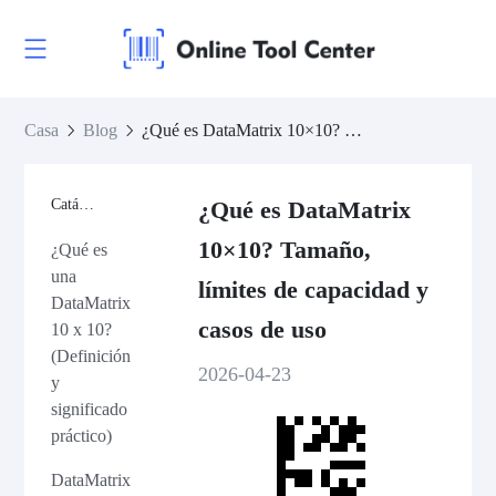
Casa
Blog
¿Qué es DataMatrix 10×10? Tamaño, límites de capacidad y casos de uso
Catálogo
¿Qué es DataMatrix
10×10? Tamaño,
¿Qué es
una
límites de capacidad y
DataMatrix
casos de uso
10 x 10?
(Definición
2026-04-23
y
significado
práctico)
DataMatrix