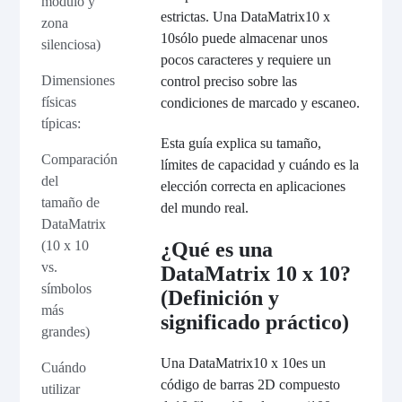
módulo y
estrictas. Una DataMatrix
10 x
zona
10
sólo puede almacenar unos
silenciosa)
pocos caracteres y requiere un
Dimensiones
control preciso sobre las
físicas
condiciones de marcado y escaneo.
típicas:
Esta guía explica su tamaño,
Comparación
límites de capacidad y cuándo es la
del
elección correcta en aplicaciones
tamaño de
del mundo real.
DataMatrix
(10 x 10
¿Qué es una
vs.
DataMatrix 10 x 10?
símbolos
(Definición y
más
significado práctico)
grandes)
Una DataMatrix
10 x 10
es un
Cuándo
código de barras 2D compuesto
utilizar