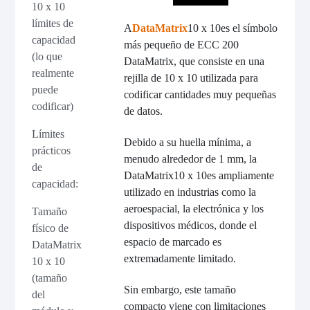
10 x 10
límites de
A
DataMatrix
10 x 10
es el símbolo
capacidad
más pequeño de ECC 200
(lo que
DataMatrix, que consiste en una
realmente
rejilla de 10 x 10 utilizada para
puede
codificar cantidades muy pequeñas
codificar)
de datos.
Límites
Debido a su huella mínima, a
prácticos
menudo alrededor de 1 mm, la
de
DataMatrix
10 x 10
es ampliamente
capacidad:
utilizado en industrias como la
aeroespacial, la electrónica y los
Tamaño
dispositivos médicos, donde el
físico de
espacio de marcado es
DataMatrix
extremadamente limitado.
10 x 10
(tamaño
Sin embargo, este tamaño
del
compacto viene con limitaciones